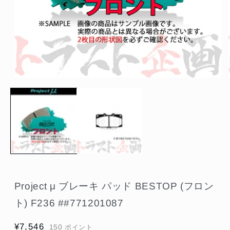
モ
ー
ダ
ル
で
メ
デ
ィ
ア
(1)
を
開
Project μ ブレーキ パッド BESTOP (フロン
く
ト) F236 ##771201087
通
¥7,546
150
ポイント