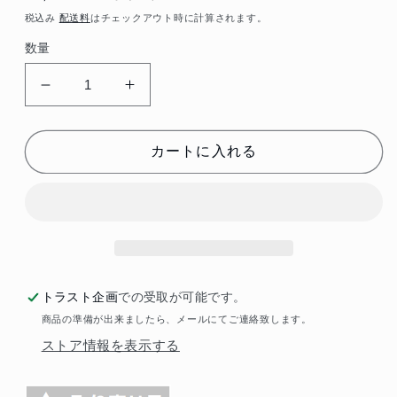
常
税込み
配送料
はチェックアウト時に計算されます。
価
数量
格
Project
Project
μ
μ
ブ
ブ
カートに入れる
レ
レ
ー
ー
キ
キ
パ
パ
ッ
ッ
ド
ド
BESTOP
BESTOP
トラスト企画
での受取が可能です。
(フ
(フ
商品の準備が出来ましたら、メールにてご連絡致します。
ロ
ロ
ストア情報を表示する
ン
ン
ト)
ト)