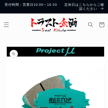
コンテ
受付時間：営業日10:00～16:30 定休日はこちらからご確
ンツに
認ください
進む
カ
ー
ト
商品情
報にス
キップ