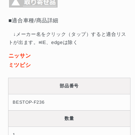
F236
F236
##771201087
##771201087
の
の
■適合車種/商品詳細
数
数
量
量
↓メーカー名をクリック（タップ）すると適合リス
を
を
トが出ます。※IE、edgeは除く
減
増
ら
や
ニッサン
す
す
ミツビシ
部品番号
BESTOP-F236
数量
1