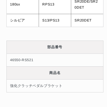
SR20DE/SR2
造
造
180sx
RPS13
0DET
廃
廃
止
止
シルビア
S13/PS13
SR20DET
品
品
#660151301
#660151301
の
の
数
数
量
量
部品番号
を
を
減
増
46550-RS521
ら
や
す
す
商品名
強化クラッチペダルブラケット