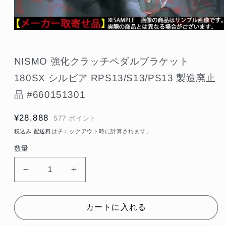
モ
ー
ダ
NISMO 強化クラッチペダルブラケット
ル
で
180SX シルビア RPS13/S13/PS13 製造廃止
メ
デ
品 #660151301
ィ
ア
(1)
通
¥28,888
577
ポイント
を
常
開
税込み
配送料
はチェックアウト時に計算されます。
く
価
数量
格
NISMO
NISMO
強
強
化
化
カートに入れる
ク
ク
ラ
ラ