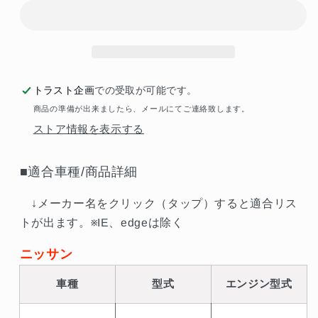
ッ
ッ
チ
チ
ペ
ペ
ダ
ダ
ル
ル
トラスト企画
での受取が可能です。
ブ
ブ
商品の準備が出来ましたら、メールにてご連絡致します。
ラ
ラ
ストア情報を表示する
ケ
ケ
ッ
ッ
■適合車種/商品詳細
ト
ト
180SX
180SX
↓メーカー名をクリック（タップ）すると適合リス
シ
シ
トが出ます。※IE、edgeは除く
ル
ル
ニッサン
ビ
ビ
ア
ア
車種
型式
エンジン型式
RPS13/S13/PS13
RPS13/S13/PS13
製
製