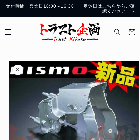
コンテ
受付時間：営業日10:00～16:30 定休日はこちらからご確
ンツに
認ください
進む
カ
ー
ト
商品情
報にス
キップ