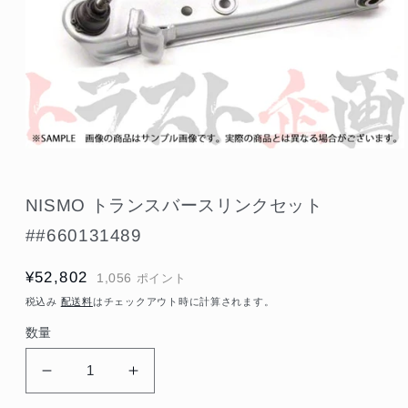
モ
ー
ダ
NISMO トランスバースリンクセット
ル
で
##660131489
メ
デ
ィ
通
¥52,802
1,056
ポイント
ア
常
(1)
税込み
配送料
はチェックアウト時に計算されます。
を
価
開
数量
格
く
NISMO
NISMO
ト
ト