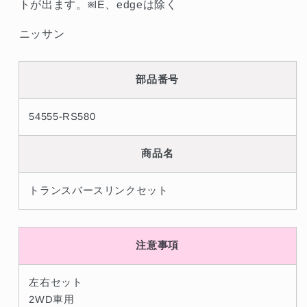
減
増
トが出ます。※IE、edgeは除く
ら
や
ニッサン
す
す
部品番号
54555-RS580
商品名
トランスバースリンクセット
注意事項
左右セット
2WD車用