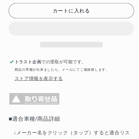
ラ
ラ
カートに入れる
ン
ン
ス
ス
バ
バ
ー
ー
ス
ス
リ
リ
ン
ン
トラスト企画
での受取が可能です。
ク
ク
商品の準備が出来ましたら、メールにてご連絡致します。
セ
セ
ストア情報を表示する
ッ
ッ
ト
ト
##660131489
##660131489
の
の
数
数
■適合車種/商品詳細
量
量
↓メーカー名をクリック（タップ）すると適合リス
を
を