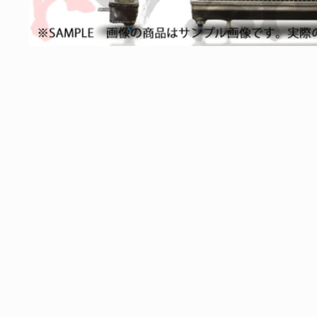
モ
ー
ダ
ル
で
メ
デ
ィ
ア
(1)
を
開
く