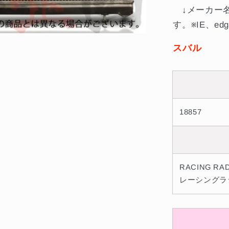
ゴ
↓メーカー名
ン
す。※IE、ed
BL5/BP5
##76512
スバル
の
数
量
を
減
18857
ら
す
RACING RAD
レーシングラジ