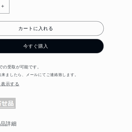
BLITZ
ラ
ジ
カートに入れる
エ
タ
今すぐ購入
ー
レ
ガ
での受取が可能です。
シ
出来ましたら、メールにてご連絡致します。
ィ
B4/
を表示する
ツ
ー
リ
ン
グ
商品詳細
ワ