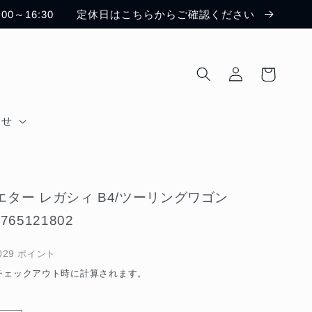
:00～16:30 定休日はこちらからご確認ください
ロ
カ
グ
ー
イ
ト
ン
わせ
ジエター レガシィ B4/ツーリングワゴン
#765121802
029
ポイント
チェックアウト時に計算されます。