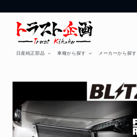
コンテ
ンツに
進む
日産純正部品
車種から探す
メーカーから探す
商品情
報にス
キップ