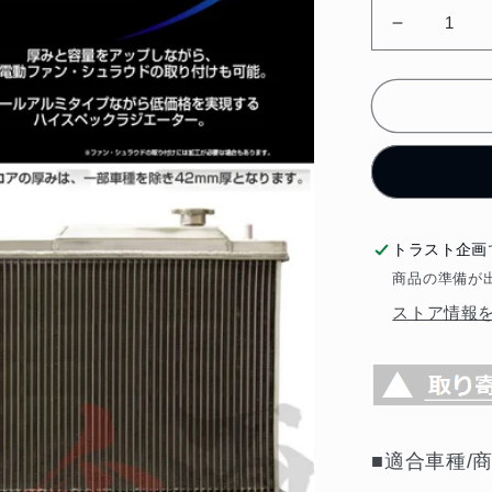
BLITZ
ラ
ジ
エ
タ
ー
レ
ガ
トラスト企画
シ
商品の準備が
ィ
B4/
ストア情報
ツ
ー
リ
ン
グ
■適合車種/
ワ