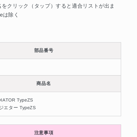
ゴ
をクリック（タップ）すると適合リストが出ま
ン
geは除く
BL5/BP5
1802
##765121802
の
数
量
部品番号
を
増
や
す
商品名
IATOR TypeZS
エター TypeZS
注意事項