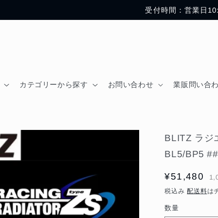
受付時間：営業日10
カテゴリーから探す
お問い合わせ
業販問い合
BLITZ ラ
BL5/BP5 #
通
¥51,480
1,
常
税込み
配送料
は
価
数量
格