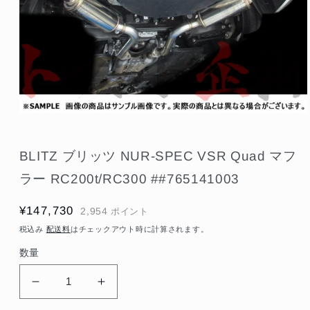
モ
ー
ダ
BLITZ ブリッツ NUR-SPEC VSR Quad マフ
ル
で
ラー RC200t/RC300 ##765141003
メ
デ
ィ
通
¥147,730
2,954
ポイント
ア
常
(1)
税込み
配送料
はチェックアウト時に計算されます。
を
価
開
数量
格
く
BLITZ
BLITZ
ブ
ブ