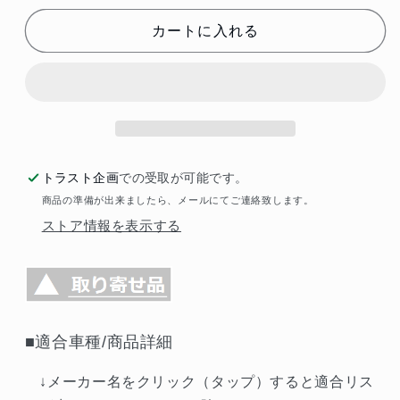
リ
リ
カートに入れる
ッ
ッ
ツ
ツ
NUR-
NUR-
SPEC
SPEC
VSR
VSR
Quad
Quad
マ
マ
トラスト企画
での受取が可能です。
フ
フ
商品の準備が出来ましたら、メールにてご連絡致します。
ラ
ラ
ストア情報を表示する
ー
ー
RC200t/RC300
RC200t/RC300
##765141003
##765141003
の
の
数
数
■適合車種/商品詳細
量
量
を
を
↓メーカー名をクリック（タップ）すると適合リス
減
増