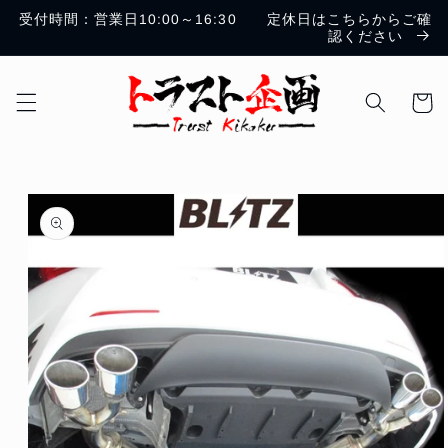
コンテ
受付時間：営業日10:00～16:30 定休日はこちらからご確
ンツに
認ください
進む
カ
ー
ト
商品情
報にス
キップ