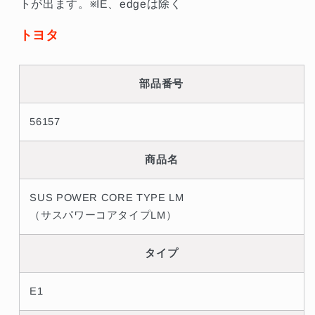
トが出ます。※IE、edgeは除く
フ
フ
ァ
ァ
トヨタ
ー
ー
ド
ド
ヴ
ヴ
部品番号
ェ
ェ
ル
ル
56157
フ
フ
ァ
ァ
商品名
イ
イ
ア
ア
SUS POWER CORE TYPE LM
GGH20W
GGH20W
（サスパワーコアタイプLM）
##765121262
##765121262
の
の
タイプ
数
数
量
量
E1
を
を