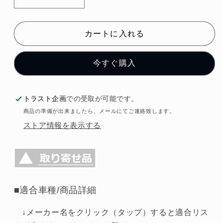
BLITZ
BLITZ
エ
エ
ア
ア
カートに入れる
ク
ク
リ
リ
今すぐ購入
サ
サ
ス
ス
パ
パ
トラスト企画
での受取が可能です。
ワ
ワ
商品の準備が出来ましたら、メールにてご連絡致します。
ー
ー
ストア情報を表示する
コ
コ
ア
ア
タ
タ
イ
イ
プ
プ
■適合車種/商品詳細
LM
LM
ア
ア
↓メーカー名をクリック（タップ）すると適合リス
ル
ル