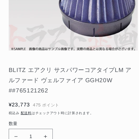
モ
ー
ダ
BLITZ エアクリ サスパワーコアタイプLM ア
ル
で
ルファード ヴェルファイア GGH20W
メ
デ
##765121262
ィ
ア
(1)
通
¥23,773
475
ポイント
を
常
開
税込み
配送料
はチェックアウト時に計算されます。
く
価
数量
格