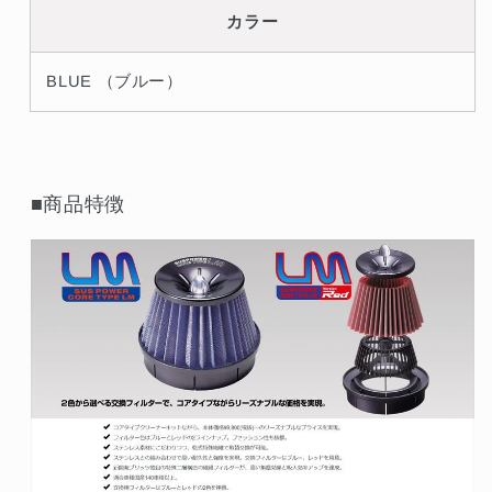
減
増
カラー
ら
や
す
す
BLUE （ブルー）
■商品特徴