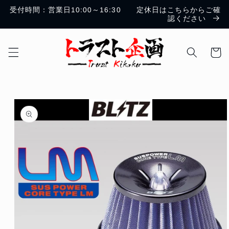
コンテ
受付時間：営業日10:00～16:30 定休日はこちらからご確
ンツに
認ください
進む
カ
ー
ト
商品情
報にス
キップ