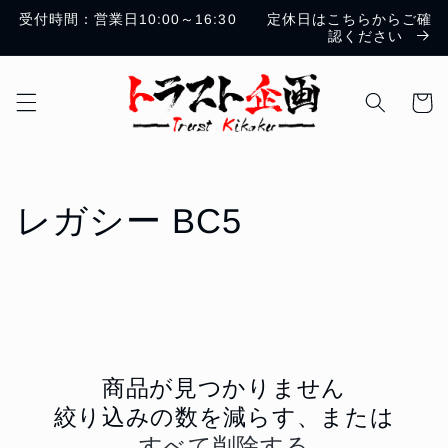
コンテ
受付時間：営業日10:00～16:30 定休日はこちらからご確
ンツに
認ください
進む
カ
ー
ト
コ
レガシー BC5
レ
ク
シ
ョ
商品が見つかりません
絞り込みの数を減らす、または
ン
すべて削除する